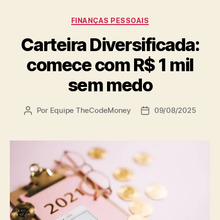
Categorias
FINANÇAS PESSOAIS
Carteira Diversificada:
comece com R$ 1 mil
sem medo
Por
Equipe TheCodeMoney
09/08/2025
Autor
Data
do
de
post
publicação