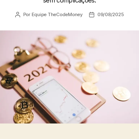
sem complicações.
Por
Equipe TheCodeMoney
09/08/2025
Autor
Data
do
de
post
publicação