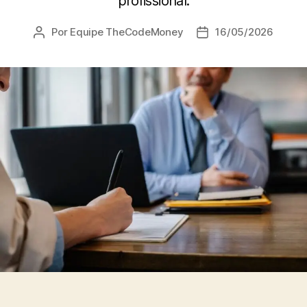
profissional.
Por
Equipe TheCodeMoney
16/05/2026
Autor
Data
do
de
post
publicação