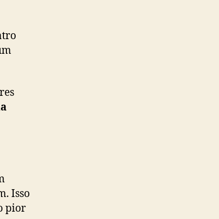
atro
hum
res
da
m
m. Isso
o pior