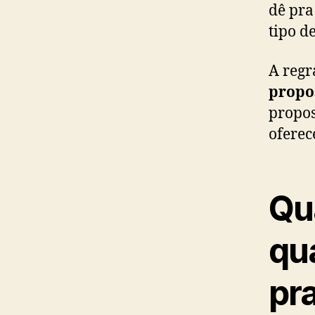
dê pra
tipo d
A regr
propo
propos
oferec
Qua
qu
pr