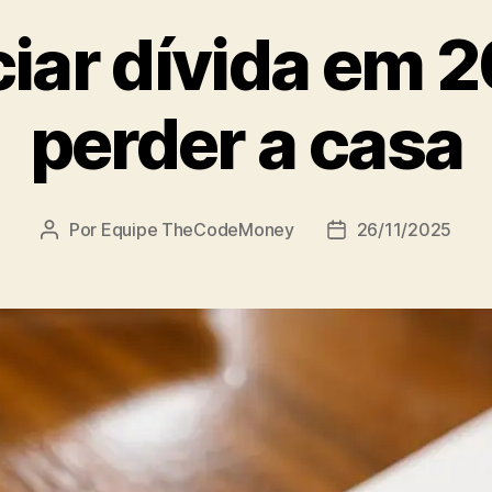
iar dívida em 
perder a casa
Por
Equipe TheCodeMoney
26/11/2025
Autor
Data
do
de
post
publicação