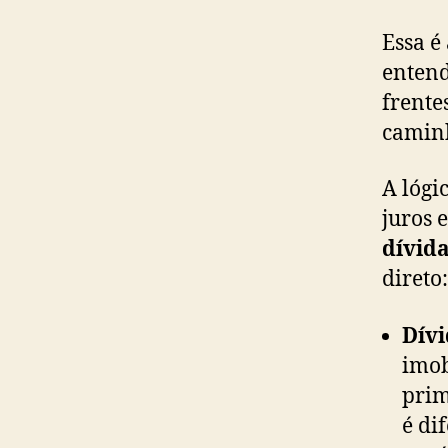
Essa é
entend
frente
caminh
A lógi
juros 
dívida
direto:
Dívi
imob
prim
é di