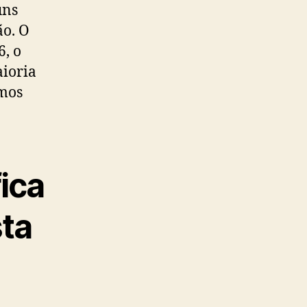
uns
ão. O
6, o
aioria
smos
ica
sta