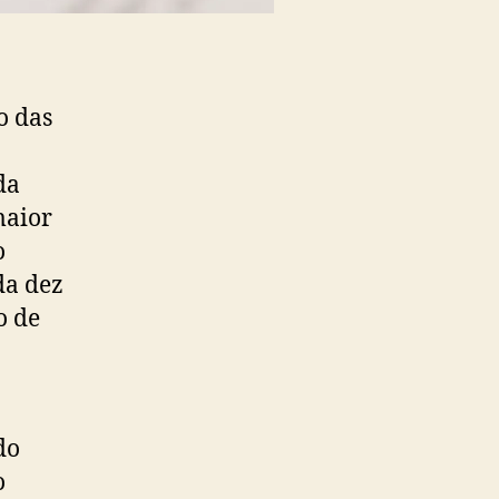
o das
da
maior
o
da dez
o de
do
o