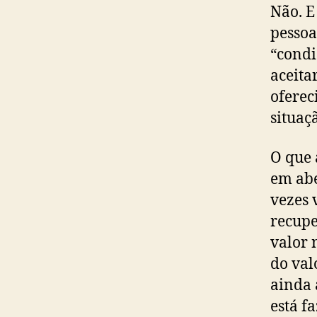
Não. E
pessoa
“condi
aceita
oferec
situaç
O que 
em abe
vezes 
recupe
valor 
do val
ainda 
está f