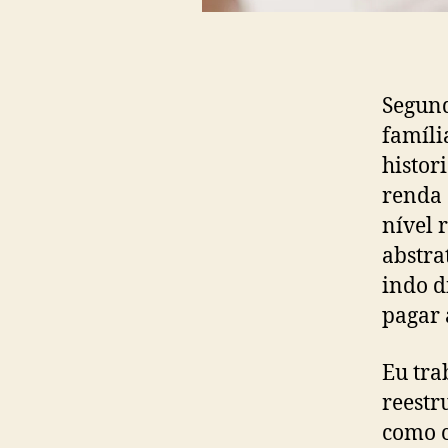
Segund
famíli
histor
renda 
nível 
abstra
indo d
pagar 
Eu tra
reestr
como c