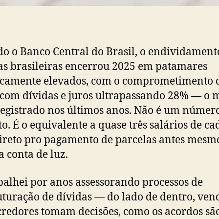
o o Banco Central do Brasil, o endividament
as brasileiras encerrou 2025 em patamares
icamente elevados, com o comprometimento 
com dívidas e juros ultrapassando 28% — o 
registrado nos últimos anos. Não é um númer
to. É o equivalente a quase três salários de ca
ireto pro pagamento de parcelas antes mesm
a conta de luz.
balhei por anos assessorando processos de
uturação de dívidas — do lado de dentro, ven
redores tomam decisões, como os acordos sã