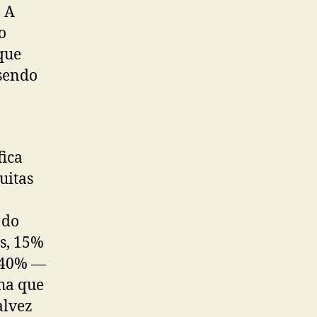
. A
o
 que
 sendo
fica
uitas
 do
s, 15%
e 40% —
ha que
alvez