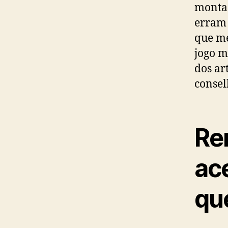
montad
erram 
que me
jogo m
dos ar
consel
Ren
ac
qu