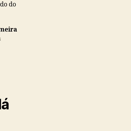
ndo do
imeira
a
dá