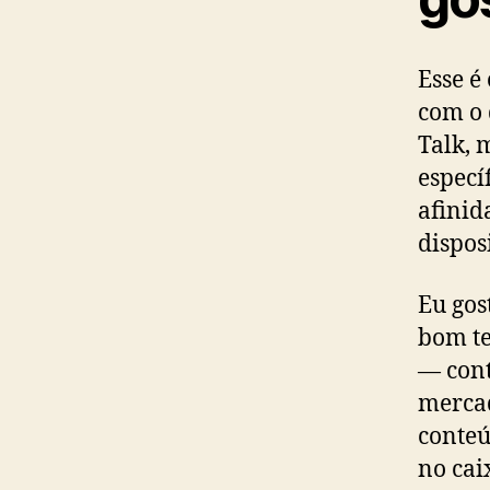
Esse é
com o 
Talk, 
especí
afinid
dispos
Eu gos
bom te
— cont
mercad
conteú
no cai