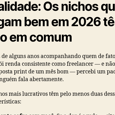
alidade: Os nichos q
gam bem em 2026 t
go em comum
 de alguns anos acompanhando quem de fat
ói renda consistente como freelancer — e não
posta print de um mês bom — percebi um pa
nguém fala abertamente.
hos mais lucrativos têm pelo menos duas dess
rísticas: