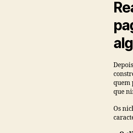
Re
pa
al
Depois
constr
quem 
que ni
Os nic
caracte