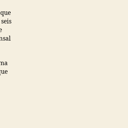
 que
seis
e
nsal
uma
que