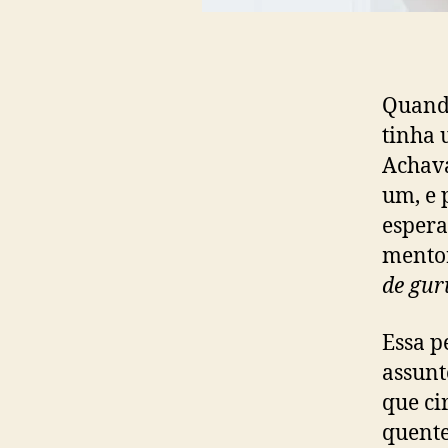
Quando
tinha 
Achava
um, e 
espera
mento
de gur
Essa p
assunt
que ci
quente