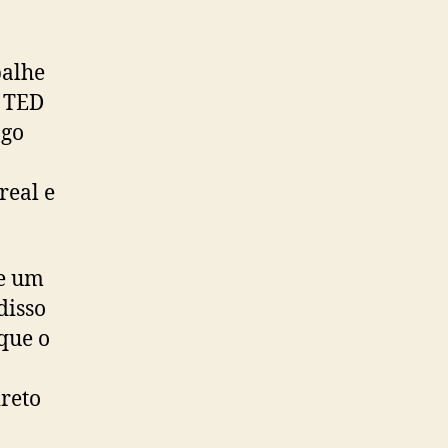
balhe
m TED
ago
real e
te um
disso
 que o
ireto