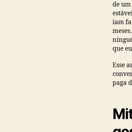
de um 
estáve
iam fa
meses.
ningu
que eu
Esse a
conver
paga d
Mi
go