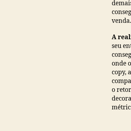
demais
conseg
venda
A real
seu en
conseg
onde o
copy, 
compar
o reto
decora
métric