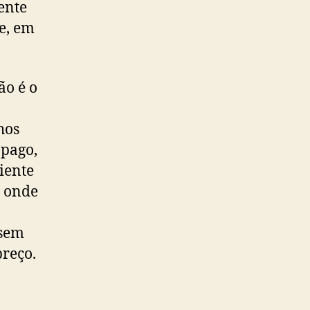
ente
e, em
ão é o
hos
 pago,
iente
s onde
 sem
reço.