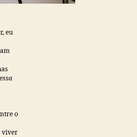
r, eu
hiam
has
essa
ntre o
 viver