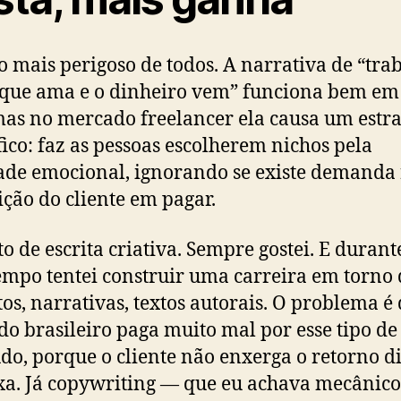
 o mais perigoso de todos. A narrativa de “tra
que ama e o dinheiro vem” funciona bem e
mas no mercado freelancer ela causa um estr
fico: faz as pessoas escolherem nichos pela
ade emocional, ignorando se existe demanda 
ição do cliente em pagar.
to de escrita criativa. Sempre gostei. E duran
mpo tentei construir uma carreira em torno 
os, narrativas, textos autorais. O problema é
o brasileiro paga muito mal por esse tipo de
do, porque o cliente não enxerga o retorno d
xa. Já copywriting — que eu achava mecânico