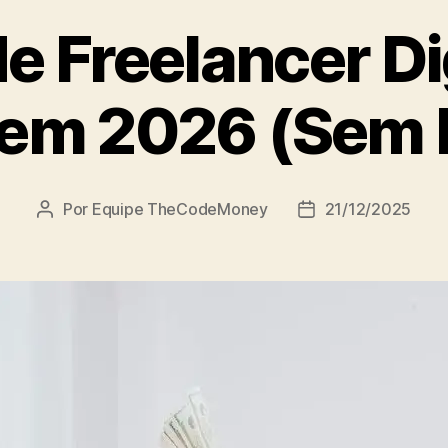
e Freelancer Di
em 2026 (Sem I
Por
Equipe TheCodeMoney
21/12/2025
Autor
Data
do
de
post
publicação