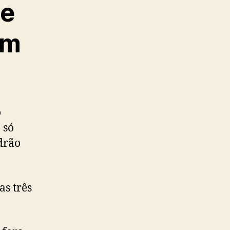
ue
êm
o
 só
drão
as três