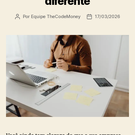
diferente
Por
Equipe TheCodeMoney
17/03/2026
Autor
Data
do
de
post
publicação