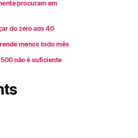
lmente procuram em
ar do zero aos 40
o rende menos todo mês
500 não é suficiente
nts