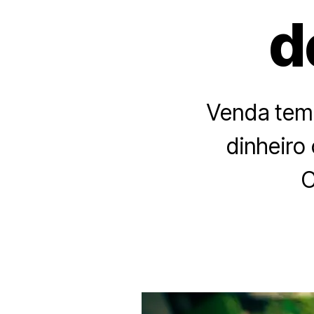
d
Venda tem
dinheiro
C