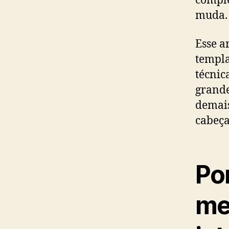
comple
muda.
Esse a
templa
técnic
grande
demais
cabeça
Po
me