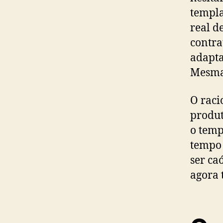
templa
real d
contra
adapta
Mesma 
O raci
produt
o temp
tempo 
ser ca
agora 