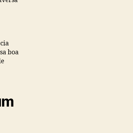
nversa
cia
isa boa
de
um