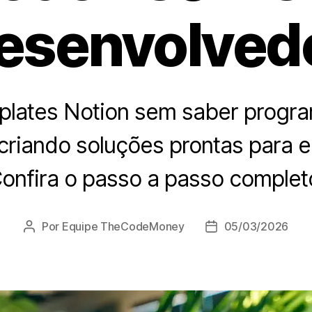
esenvolved
plates Notion sem saber progra
 criando soluções prontas para 
onfira o passo a passo complet
Por
Equipe TheCodeMoney
05/03/2026
Autor
Data
do
de
post
publicação