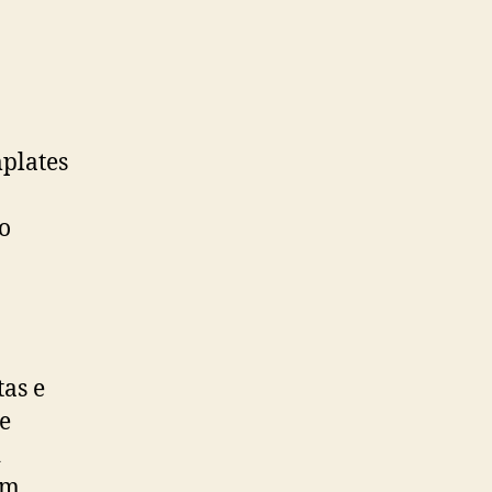
plates
 o
as e
e
i
um