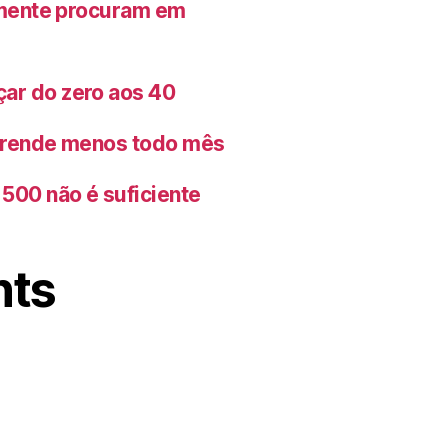
lmente procuram em
ar do zero aos 40
o rende menos todo mês
500 não é suficiente
nts