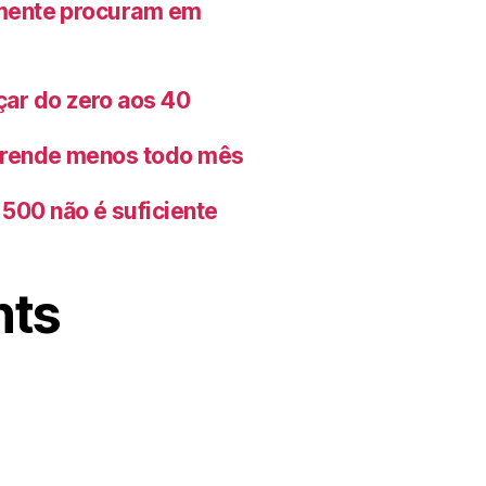
lmente procuram em
ar do zero aos 40
o rende menos todo mês
500 não é suficiente
nts