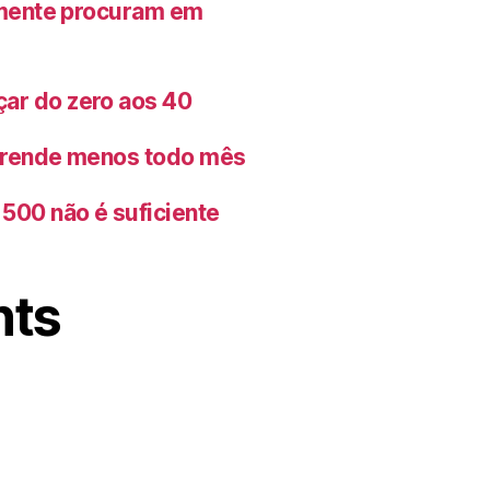
lmente procuram em
ar do zero aos 40
o rende menos todo mês
500 não é suficiente
nts