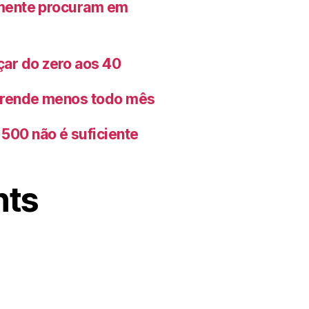
lmente procuram em
ar do zero aos 40
o rende menos todo mês
500 não é suficiente
nts