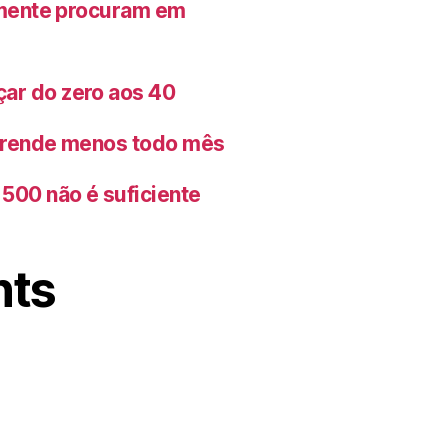
lmente procuram em
ar do zero aos 40
o rende menos todo mês
500 não é suficiente
nts