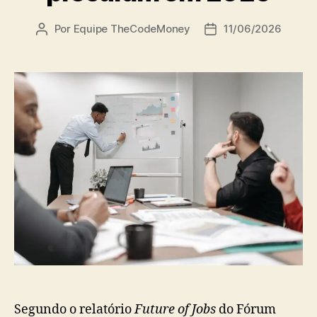
Por
Equipe TheCodeMoney
11/06/2026
Autor
Data
do
de
post
publicação
Segundo o relatório
Future of Jobs
do Fórum