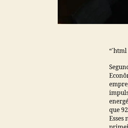
“`html
Segund
Econôm
empreg
impuls
energé
que 92
Esses 
primei