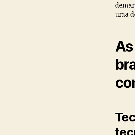
deman
uma de
As
br
co
Tec
tec