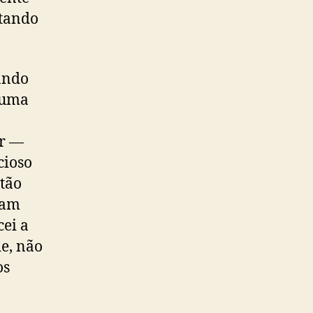
ntando
ando
 numa
ar —
cioso
stão
gam
ei a
e, não
os