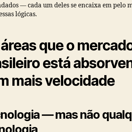
dados — cada um deles se encaixa em pelo 
ssas lógicas.
 áreas que o mercad
asileiro está absorve
m mais velocidade
nologia — mas não qual
nologia