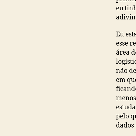
eu tin
adivin
Eu est
esse r
área d
logíst
não de
em que
ficand
menos 
estuda
pelo q
dados 