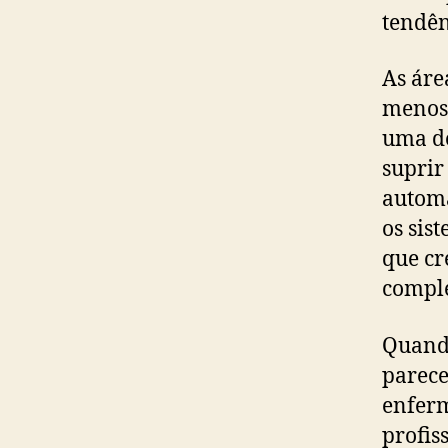
tendên
As áre
menos 
uma d
suprir
automa
os sis
que cr
compl
Quando
parece
enferm
profis