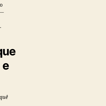
do
 —
.
que
 e
 quê