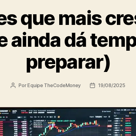
es que mais c
e ainda dá temp
preparar)
Por
Equipe TheCodeMoney
19/08/2025
Autor
Data
do
de
post
publicação