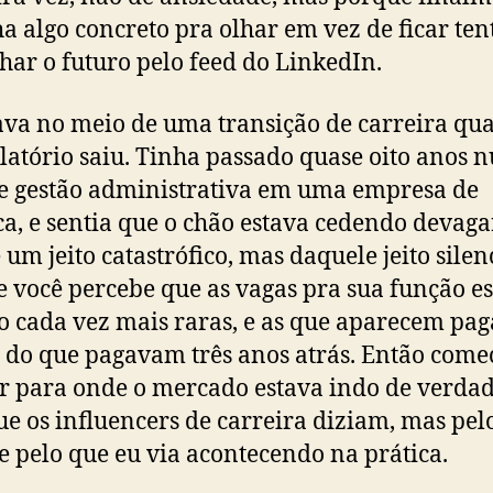
ha algo concreto pra olhar em vez de ficar te
har o futuro pelo feed do LinkedIn.
ava no meio de uma transição de carreira qu
elatório saiu. Tinha passado quase oito anos
e gestão administrativa em uma empresa de
ica, e sentia que o chão estava cedendo devag
 um jeito catastrófico, mas daquele jeito silen
 você percebe que as vagas pra sua função e
o cada vez mais raras, e as que aparecem pa
do que pagavam três anos atrás. Então comec
r para onde o mercado estava indo de verdad
ue os influencers de carreira diziam, mas pel
e pelo que eu via acontecendo na prática.