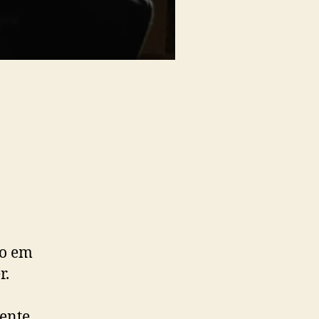
po em
r.
mente