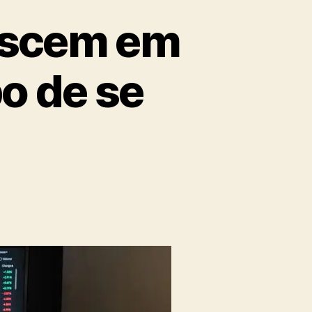
rescem em
o de se