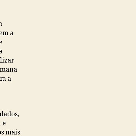
o
dem a
e
a
lizar
humana
om a
 dados,
 e
os mais