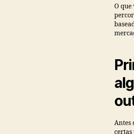
O que 
percor
basead
mercad
Pr
al
ou
Antes 
certas