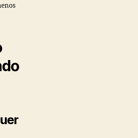
menos
o
ndo
quer