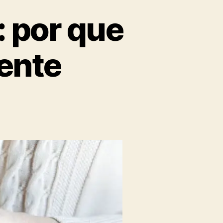
 por que
iente