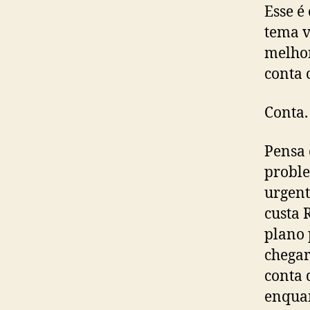
Esse é
tema v
melhor
conta 
Conta.
Pensa 
proble
urgent
custa 
plano 
chegar
conta 
enqua