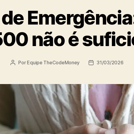
 de Emergência:
00 não é sufic
Por
Equipe TheCodeMoney
31/03/2026
Autor
Data
do
de
post
publicação