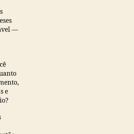
s
meses
ável —
cê
uanto
amento,
s e
io?
s