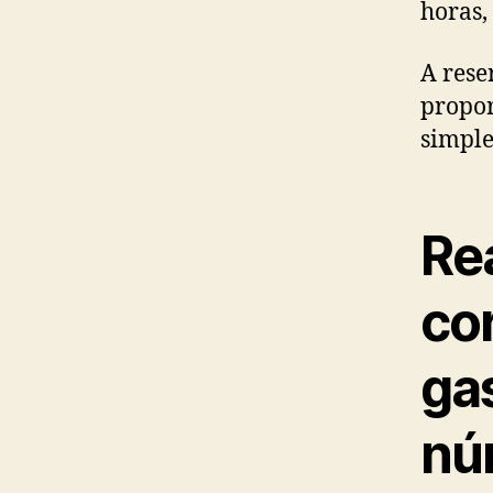
horas,
A rese
propor
simple
Rea
co
ga
nú