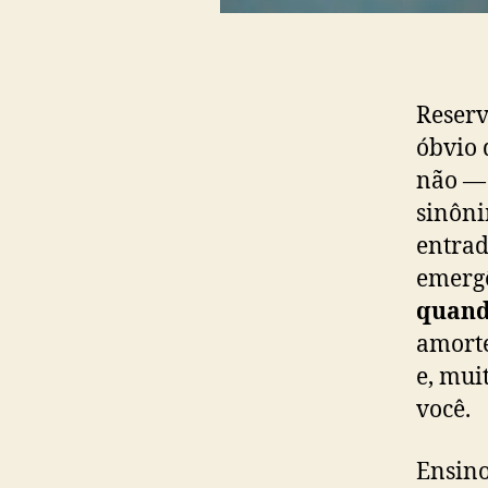
Reserv
óbvio 
não — 
sinôni
entrad
emergê
quando
amorte
e, mui
você.
Ensino