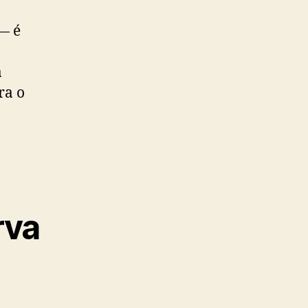
— é
a
ra o
rva