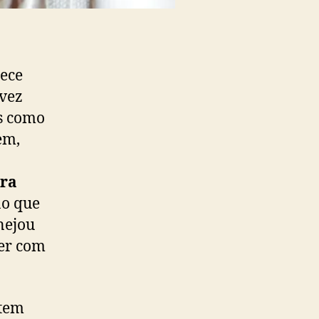
rece
lvez
os como
em,
ra
ão que
nejou
cer com
 tem