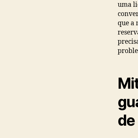
uma li
conver
que a 
reserv
precis
probl
Mit
gu
de