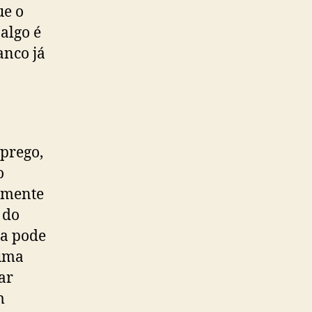
ue o
algo é
anco já
prego,
o
ramente
 do
da pode
 uma
ar
m