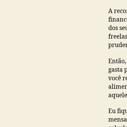
A reco
financ
dos se
freela
pruden
Então,
gasta 
você r
alimen
aquele
Eu fiq
mensai