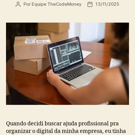
Por
Equipe TheCodeMoney
13/11/2025
Autor
Data
do
de
post
publicação
Quando decidi buscar ajuda profissional pra
organizar o digital da minha empresa, eu tinha