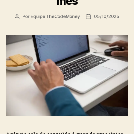
mês
Por
Equipe TheCodeMoney
05/10/2025
Autor
Data
do
de
post
publicação